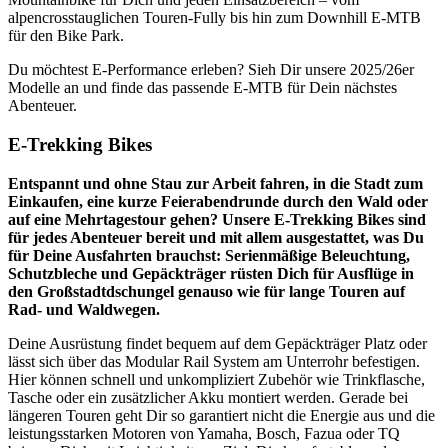
alpencrosstauglichen Touren-Fully bis hin zum Downhill E-MTB
für den Bike Park.
Du möchtest E-Performance erleben? Sieh Dir unsere 2025/26er
Modelle an und finde das passende E-MTB für Dein nächstes
Abenteuer.
E-Trekking Bikes
Entspannt und ohne Stau zur Arbeit fahren, in die Stadt zum
Einkaufen, eine kurze Feierabendrunde durch den Wald oder
auf eine Mehrtagestour gehen? Unsere E-Trekking Bikes sind
für jedes Abenteuer bereit und mit allem ausgestattet, was Du
für Deine Ausfahrten brauchst: Serienmäßige Beleuchtung,
Schutzbleche und Gepäckträger rüsten Dich für Ausflüge in
den Großstadtdschungel genauso wie für lange Touren auf
Rad- und Waldwegen.
Deine Ausrüstung findet bequem auf dem Gepäckträger Platz oder
lässt sich über das Modular Rail System am Unterrohr befestigen.
Hier können schnell und unkompliziert Zubehör wie Trinkflasche,
Tasche oder ein zusätzlicher Akku montiert werden. Gerade bei
längeren Touren geht Dir so garantiert nicht die Energie aus und die
leistungsstarken Motoren von Yamaha, Bosch, Fazua oder TQ