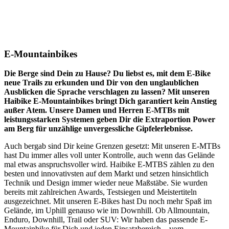
E-Mountainbikes
Die Berge sind Dein zu Hause? Du liebst es, mit dem E-Bike
neue Trails zu erkunden und Dir von den unglaublichen
Ausblicken die Sprache verschlagen zu lassen? Mit unseren
Haibike E-Mountainbikes bringt Dich garantiert kein Anstieg
außer Atem. Unsere Damen und Herren E-MTBs mit
leistungsstarken Systemen geben Dir die Extraportion Power
am Berg für unzählige unvergessliche Gipfelerlebnisse.
Auch bergab sind Dir keine Grenzen gesetzt: Mit unseren E-MTBs
hast Du immer alles voll unter Kontrolle, auch wenn das Gelände
mal etwas anspruchsvoller wird. Haibike E-MTBS zählen zu den
besten und innovativsten auf dem Markt und setzen hinsichtlich
Technik und Design immer wieder neue Maßstäbe. Sie wurden
bereits mit zahlreichen Awards, Testsiegen und Meistertiteln
ausgezeichnet. Mit unseren E-Bikes hast Du noch mehr Spaß im
Gelände, im Uphill genauso wie im Downhill. Ob Allmountain,
Enduro, Downhill, Trail oder SUV: Wir haben das passende E-
Mountainbike für Dich und jeden Einsatzbereich – vom