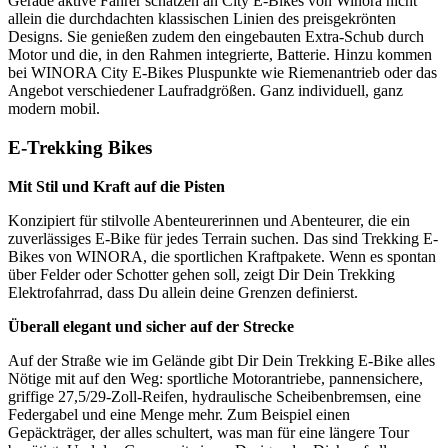
Gerade aktive Fahrer schätzen an City E-Bikes von Winora nicht
allein die durchdachten klassischen Linien des preisgekrönten
Designs. Sie genießen zudem den eingebauten Extra-Schub durch
Motor und die, in den Rahmen integrierte, Batterie. Hinzu kommen
bei WINORA City E-Bikes Pluspunkte wie Riemenantrieb oder das
Angebot verschiedener Laufradgrößen. Ganz individuell, ganz
modern mobil.
E-Trekking Bikes
Mit Stil und Kraft auf die Pisten
Konzipiert für stilvolle Abenteurerinnen und Abenteurer, die ein
zuverlässiges E-Bike für jedes Terrain suchen. Das sind Trekking E-
Bikes von WINORA, die sportlichen Kraftpakete. Wenn es spontan
über Felder oder Schotter gehen soll, zeigt Dir Dein Trekking
Elektrofahrrad, dass Du allein deine Grenzen definierst.
Überall elegant und sicher auf der Strecke
Auf der Straße wie im Gelände gibt Dir Dein Trekking E-Bike alles
Nötige mit auf den Weg: sportliche Motorantriebe, pannensichere,
griffige 27,5/29-Zoll-Reifen, hydraulische Scheibenbremsen, eine
Federgabel und eine Menge mehr. Zum Beispiel einen
Gepäckträger, der alles schultert, was man für eine längere Tour